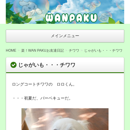
WAN友ブログ
（ご来店感謝ブ
ログ）〜札幌市
豊平区の犬トリ
メインメニュー
ミング・無添加
おやつ店
HOME
楽！WAN PAKUお友達日記
チワワ
じゃがいも・・・チワワ
WANPAKU（わ
じゃがいも・・・チワワ
んぱく）
ロングコートチワワの ロロくん。
・・・初夏だ、バーベキューだ。