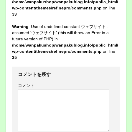
/home/wanpakushop/wanpakublog.info/public_html/
wp-content/themes/refinepro/comments.php
on line
33
Warning
: Use of undefined constant ウェブサイト -
assumed 'ウェブサイト' (this will throw an Error in a
future version of PHP) in
/home/wanpakushop/wanpakublog.info/public_html/
wp-content/themes/refinepro/comments.php
on line
35
コメントを残す
コメント