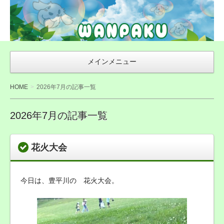
WAN友ブログ
（ご来店感謝ブ
ログ）〜札幌市
豊平区の犬トリ
メインメニュー
ミング・無添加
おやつ店
HOME
2026年7月の記事一覧
WANPAKU（わ
んぱく）
2026年7月の記事一覧
花火大会
今日は、豊平川の 花火大会。