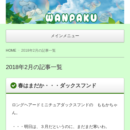
WAN友ブログ
（ご来店感謝ブ
ログ）〜札幌市
豊平区の犬トリ
メインメニュー
ミング・無添加
おやつ店
HOME
2018年2月の記事一覧
WANPAKU（わ
んぱく）
2018年2月の記事一覧
春はまだか・・・ダックスフンド
ロングヘアードミニチュアダックスフンドの ももかちゃ
ん。
・・・明日は、３月だというのに、まだまだ寒いわ。