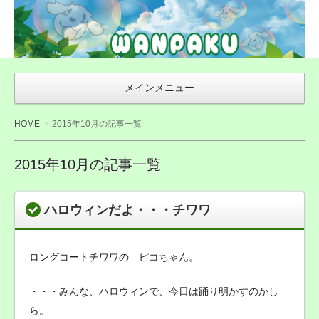
WAN友ブログ
（ご来店感謝ブ
ログ）〜札幌市
豊平区の犬トリ
メインメニュー
ミング・無添加
おやつ店
HOME
2015年10月の記事一覧
WANPAKU（わ
んぱく）
2015年10月の記事一覧
ハロウィンだよ・・・チワワ
ロングコートチワワの ピコちゃん。
・・・みんな、ハロウィンで、今日は踊り明かすのかし
ら。