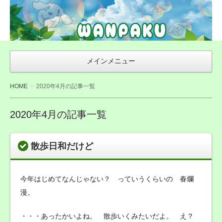
WAN友ブログ
（ご来店感謝ブ
ログ）〜札幌市
豊平区の犬トリ
メインメニュー
ミング・無添加
おやつ店
HOME
2020年4月の記事一覧
WANPAKU（わ
んぱく）
2020年4月の記事一覧
散歩日和だけど
今年はじめてなんじゃない？ っていうくらいの 春爛
漫。
・・・あったかいよね。 散歩いくみたいだよ。 え？