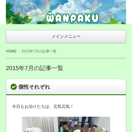
WAN友ブログ
（ご来店感謝ブ
ログ）〜札幌市
豊平区の犬トリ
メインメニュー
ミング・無添加
おやつ店
HOME
2015年7月の記事一覧
WANPAKU（わ
んぱく）
2015年7月の記事一覧
個性それぞれ
今日もお泊りたちは、元気元気！