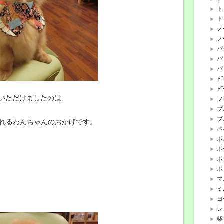
ト
ト
ノ
ノ
パ
パ
パ
ビ
ビ
いただけましたのは、
フ
ブ
ブ
てくれるわんちゃんのおかげです。
ペ
ボ
ボ
ポ
ポ
マ
ミ
ヨ
レ
柴