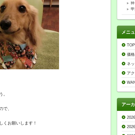
狆
甲
メニュ
TOP
価格
ネッ
アク
WA
う。
アーカ
ので、
202
しくお願いします！
202