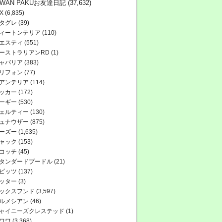
WAN PAKUお友達日記
(37,632)
X
(6,835)
タグレ
(39)
ィートンテリア
(110)
エスティ
(551)
ーストラリアンRD
(1)
ャバリア
(383)
リフォン
(77)
アンテリア
(114)
ッカー
(172)
ーギー
(530)
ェルティー
(130)
ュナウザー
(875)
ーズー
(1,635)
ャック
(153)
コッチ
(45)
タンダードプードル
(21)
ピッツ
(137)
ッター
(3)
ックスフンド
(3,597)
ルメシアン
(46)
ャイニーズクレステッド
(1)
ワワ
(3,368)