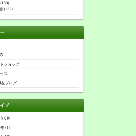
(180)
斐
(132)
ー
表
トショップ
セス
N友ブログ
イブ
6年8月
6年7月