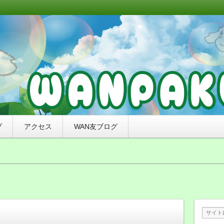
リミングと無添加おやつ、ナチュラルドッグフードのお店
れたわんちゃんをご紹介していくブログです。
来店感謝ブログ）〜札幌市豊平区の犬
わんぱく）
プ
アクセス
WAN友ブログ