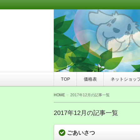
このサイトは、札幌市豊平区にあるト
WANPAKU（わんぱく）にご来店さ
WAN友ブログ（ご
つ店WANPAKU（
TOP
価格表
ネットショッ
HOME
2017年12月の記事一覧
2017年12月の記事一覧
ごあいさつ