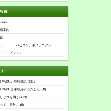
投稿
agram
場案内
日
ラー・・・パピヨン、ポメラニアン
・・・ビション
リー
N PAKUの季節日記
(831)
N PAKU無添加おやつのこと
(50)
りと保育園
(3,419)
って、素敵。
(6)