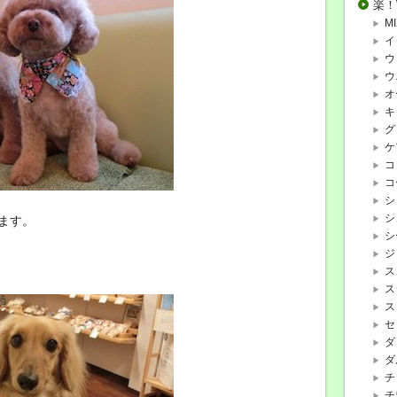
楽！
MI
イ
ウ
ウ
オ
キ
グ
ケ
コ
コ
シ
シ
ます。
シ
ジ
ス
ス
ス
セ
ダ
ダ
チ
チ