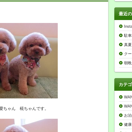
最近の
Inst
駐車
真夏
クー
朝晩
カテゴ
WA
WA
愛ちゃん 椛ちゃんです。
お泊
健康