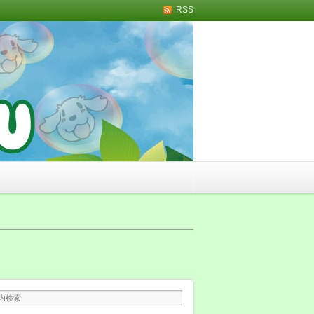
RSS
トリミング・無添加おや