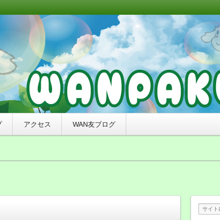
リミングと無添加おやつ、ナチュラルドッグフードのお店
れたわんちゃんをご紹介していくブログです。
来店感謝ブログ）〜札幌市豊平区の犬
わんぱく）
プ
アクセス
WAN友ブログ