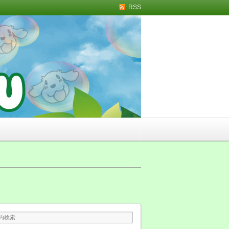
RSS
トリミング・無添加おや