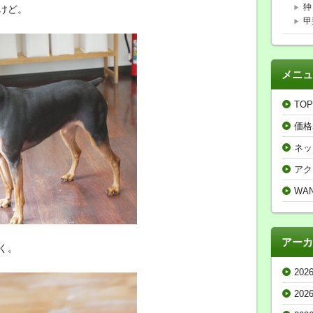
狆
けど。
甲
メニュ
TOP
価格
ネッ
アク
WA
アーカ
く。
202
202