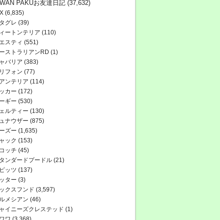
WAN PAKUお友達日記
(37,632)
X
(6,835)
タグレ
(39)
ィートンテリア
(110)
エスティ
(551)
ーストラリアンRD
(1)
ャバリア
(383)
リフォン
(77)
アンテリア
(114)
ッカー
(172)
ーギー
(530)
ェルティー
(130)
ュナウザー
(875)
ーズー
(1,635)
ャック
(153)
コッチ
(45)
タンダードプードル
(21)
ピッツ
(137)
ッター
(3)
ックスフンド
(3,597)
ルメシアン
(46)
ャイニーズクレステッド
(1)
ワワ
(3,368)