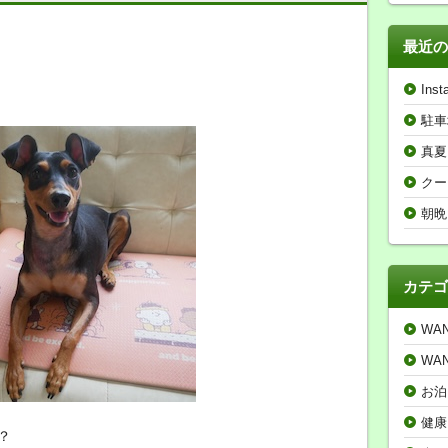
最近の
Inst
駐車
真夏
クー
朝晩
カテゴ
WA
WA
お泊
健康
？