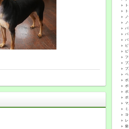
ト
ト
ノ
ノ
パ
パ
パ
ビ
ビ
フ
ブ
ブ
ペ
ボ
ボ
ポ
ポ
マ
ミ
ヨ
レ
柴