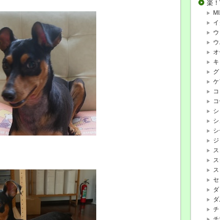
楽！
MI
イ
ウ
ウ
オ
キ
グ
ケ
コ
コ
シ
シ
シ
ジ
ス
ス
ス
セ
ダ
ダ
チ
チ