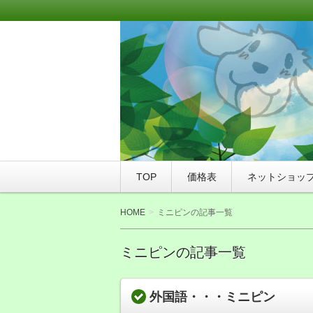
このサイトは、札幌市豊平区にあるト
WANPAKU（わんぱく）にご来店さ
WAN友ブログ（ご
つ店WANPAKU（
TOP
価格表
ネットショッ
HOME
ミニピンの記事一覧
ミニピンの記事一覧
外国語・・・ミニピン