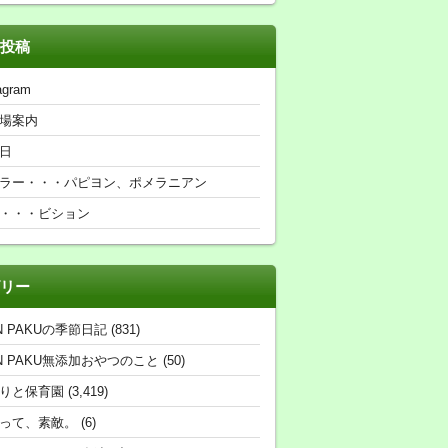
投稿
agram
場案内
日
ラー・・・パピヨン、ポメラニアン
・・・ビション
リー
N PAKUの季節日記
(831)
N PAKU無添加おやつのこと
(50)
りと保育園
(3,419)
って、素敵。
(6)