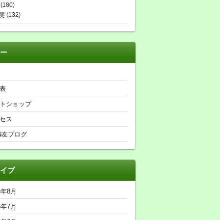
(180)
斐
(132)
ー
表
トショップ
セス
N友ブログ
イブ
6年8月
6年7月