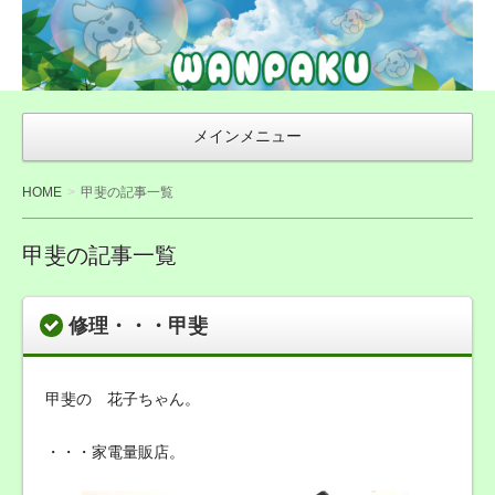
WAN友ブログ
（ご来店感謝ブ
ログ）〜札幌市
豊平区の犬トリ
メインメニュー
ミング・無添加
おやつ店
HOME
甲斐の記事一覧
WANPAKU（わ
んぱく）
甲斐の記事一覧
修理・・・甲斐
甲斐の 花子ちゃん。
・・・家電量販店。