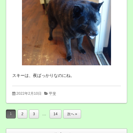
スキーは、夜ばっかりなのにね。
2022年2月10日
甲斐
…
1
2
3
14
次へ »