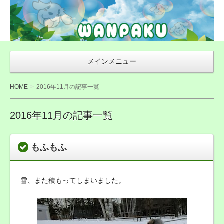
WAN友ブログ
（ご来店感謝ブ
ログ）〜札幌市
豊平区の犬トリ
メインメニュー
ミング・無添加
おやつ店
HOME
2016年11月の記事一覧
WANPAKU（わ
んぱく）
2016年11月の記事一覧
もふもふ
雪、また積もってしまいました。