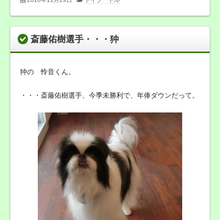
2016年11月29日
トイプードル
斎藤佑樹選手・・・狆
狆の 怜音くん。
・・・斎藤佑樹選手、今季未勝利で、年俸ダウンだって。