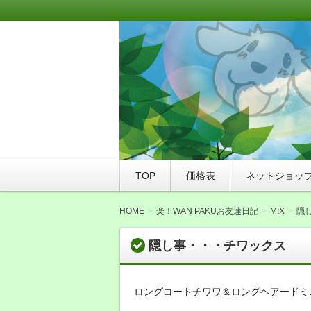
このサイトは、札幌市豊平区にあるト
WANPAKU（わんぱく）にご来店さ
WAN友ブログ（ご
つ店WANPAKU（
TOP
価格表
ネットショッ
HOME
楽！WAN PAKUお友達日記
MIX
隠
隠し事・・・チワックス
ロングコートチワワ＆ロングヘアードミ