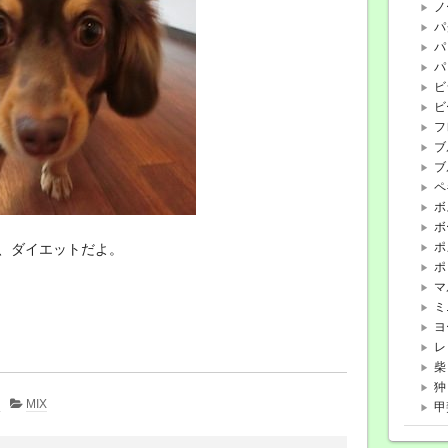
ノ
パ
パ
パ
ビ
ビ
フ
ブ
ブ
ペ
ボ
ボ
ポ
、ダイエットだよ。
ポ
マ
ミ
ヨ
レ
柴
狆
。
MIX
甲