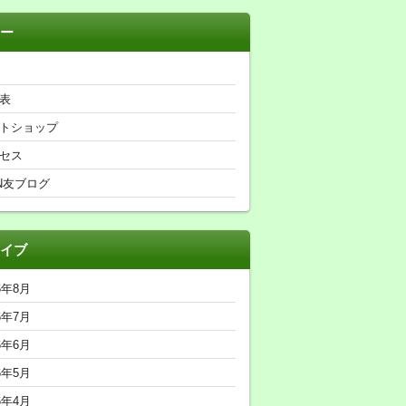
ー
表
トショップ
セス
N友ブログ
イブ
6年8月
6年7月
6年6月
6年5月
6年4月