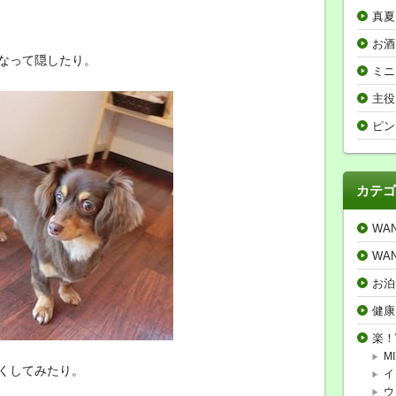
真夏
お酒
なって隠したり。
ミニ
主役
ピン
カテゴ
WA
WA
お泊
健康
楽！
MI
くしてみたり。
イ
ウ