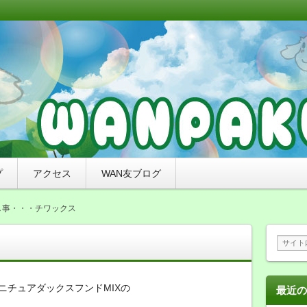
リミングと無添加おやつ、ナチュラルドッグフードのお店
れたわんちゃんをご紹介していくブログです。
来店感謝ブログ）〜札幌市豊平区の犬
わんぱく）
プ
アクセス
WAN友ブログ
し事・・・チワックス
ニチュアダックスフンドMIXの
最近の