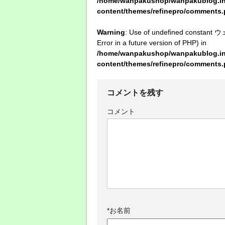
/home/wanpakushop/wanpakublog.inf
content/themes/refinepro/comments
Warning
: Use of undefined constan
Error in a future version of PHP) in
/home/wanpakushop/wanpakublog.inf
content/themes/refinepro/comments
コメントを残す
コメント
*
お名前