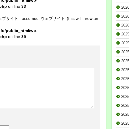
o/public_html/wp-
.php
on line
33
202
202
t ウェブサイト - assumed 'ウェブサイト' (this will throw an
202
o/public_html/wp-
202
.php
on line
35
202
202
202
202
202
202
202
202
202
202