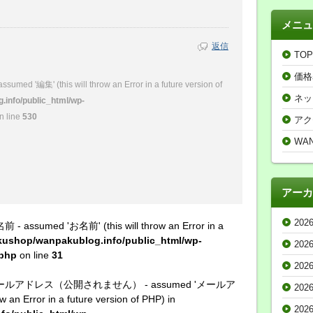
メニュ
返信
TOP
価格
ssumed '編集' (this will throw an Error in a future version of
ネッ
info/public_html/wp-
n line
530
アク
WA
アーカ
202
名前 - assumed 'お名前' (this will throw an Error in a
ushop/wanpakublog.info/public_html/wp-
202
.php
on line
31
202
stant メールアドレス（公開されません） - assumed 'メールア
202
rror in a future version of PHP) in
202