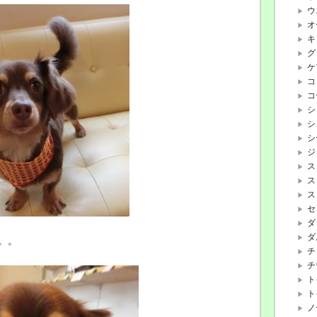
ウ
オ
キ
グ
ケ
コ
コ
シ
シ
シ
ジ
ス
ス
ス
セ
ダ
ダ
。。
チ
チ
ト
ト
ノ