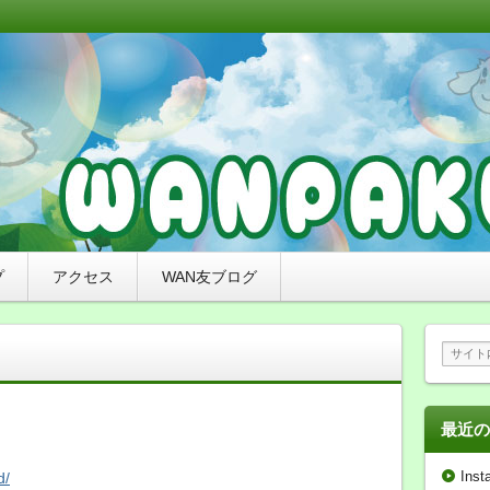
リミングと無添加おやつ、ナチュラルドッグフードのお店
れたわんちゃんをご紹介していくブログです。
来店感謝ブログ）〜札幌市豊平区の犬
わんぱく）
プ
アクセス
WAN友ブログ
最近の
Inst
d/