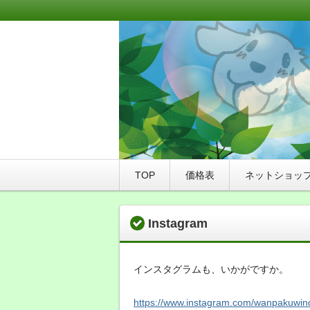
このサイトは、札幌市豊平区にあるト
WANPAKU（わんぱく）にご来店さ
WAN友ブログ（ご
つ店WANPAKU（
TOP
価格表
ネットショッ
Instagram
インスタグラムも、いかがですか。
https://www.instagram.com/wanpakuwin