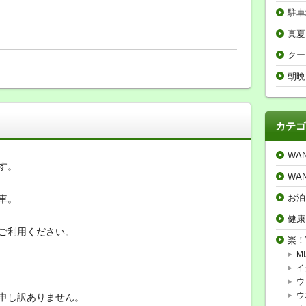
駐車
真夏
クー
朝晩
カテゴ
WA
す。
WA
お泊
車。
健康
ご利用ください。
楽！
MI
イ
ウ
ウ
申し訳ありません。