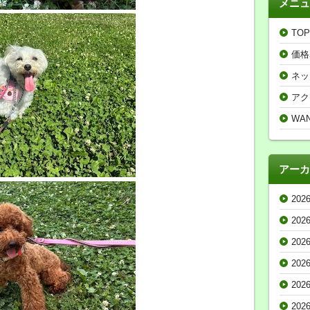
メニュ
TOP
価格
ネッ
アク
WA
アーカ
202
202
202
202
202
202