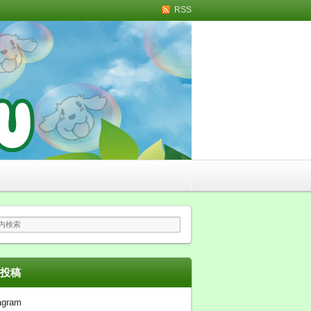
RSS
トリミング・無添加おや
投稿
agram