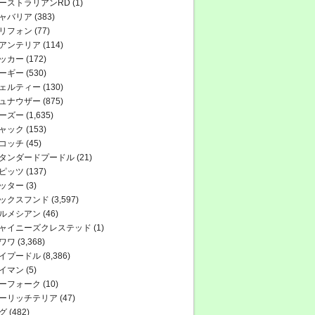
ーストラリアンRD
(1)
ャバリア
(383)
リフォン
(77)
アンテリア
(114)
ッカー
(172)
ーギー
(530)
ェルティー
(130)
ュナウザー
(875)
ーズー
(1,635)
ャック
(153)
コッチ
(45)
タンダードプードル
(21)
ピッツ
(137)
ッター
(3)
ックスフンド
(3,597)
ルメシアン
(46)
ャイニーズクレステッド
(1)
ワワ
(3,368)
イプードル
(8,386)
イマン
(5)
ーフォーク
(10)
ーリッチテリア
(47)
グ
(482)