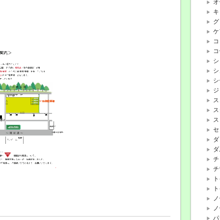
オ
キ
グ
ケ
コ
コ
シ
シ
シ
ジ
ス
ス
ス
セ
ダ
ダ
チ
チ
ト
ト
ノ
ノ
パ