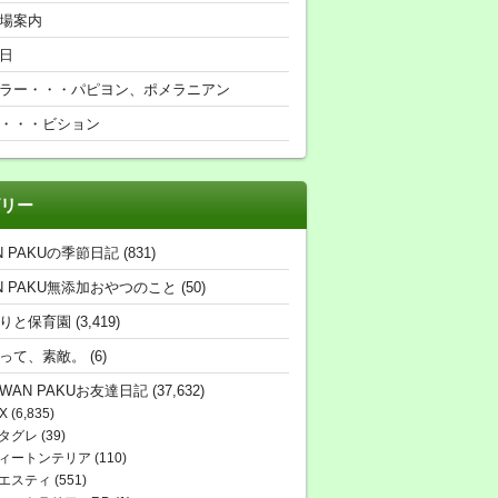
場案内
日
ラー・・・パピヨン、ポメラニアン
・・・ビション
リー
N PAKUの季節日記
(831)
N PAKU無添加おやつのこと
(50)
りと保育園
(3,419)
って、素敵。
(6)
WAN PAKUお友達日記
(37,632)
X
(6,835)
タグレ
(39)
ィートンテリア
(110)
エスティ
(551)