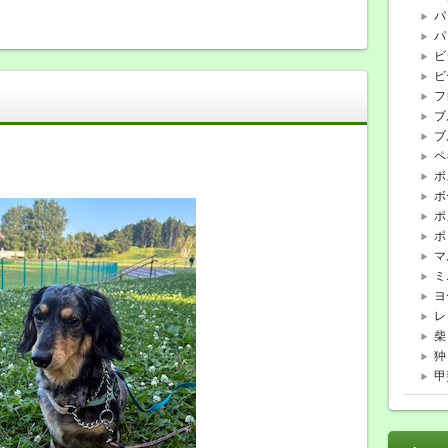
パ
パ
ビ
ビ
フ
ブ
ブ
ペ
ボ
ボ
ポ
ポ
マ
ミ
ヨ
レ
柴
狆
甲