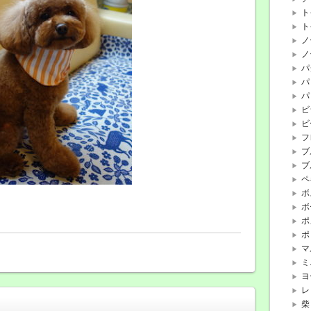
ト
ト
ノ
ノ
パ
パ
パ
ビ
ビ
フ
ブ
ブ
ペ
ボ
ボ
ポ
ポ
マ
ミ
ヨ
レ
柴