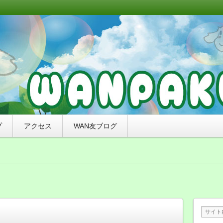
リミングと無添加おやつ、ナチュラルドッグフードのお店
れたわんちゃんをご紹介していくブログです。
来店感謝ブログ）〜札幌市豊平区の犬
わんぱく）
プ
アクセス
WAN友ブログ