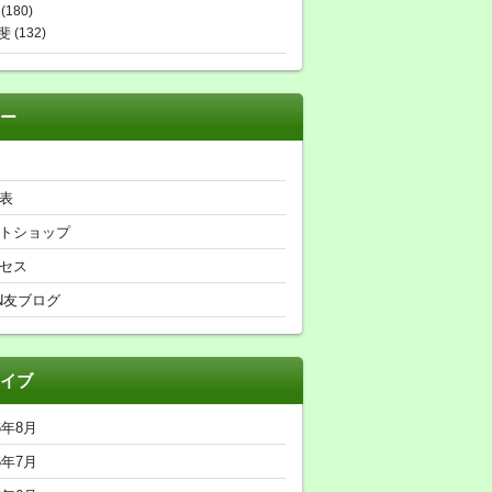
(180)
斐
(132)
ー
表
トショップ
セス
N友ブログ
イブ
6年8月
6年7月