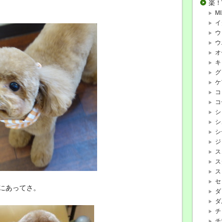
楽！
MI
イ
ウ
ウ
オ
キ
グ
ケ
コ
コ
シ
シ
シ
ジ
ス
ス
ス
セ
にあってさ。
ダ
ダ
チ
チ