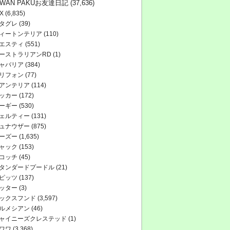
WAN PAKUお友達日記
(37,636)
X
(6,835)
タグレ
(39)
ィートンテリア
(110)
エスティ
(551)
ーストラリアンRD
(1)
ャバリア
(384)
リフォン
(77)
アンテリア
(114)
ッカー
(172)
ーギー
(530)
ェルティー
(131)
ュナウザー
(875)
ーズー
(1,635)
ャック
(153)
コッチ
(45)
タンダードプードル
(21)
ピッツ
(137)
ッター
(3)
ックスフンド
(3,597)
ルメシアン
(46)
ャイニーズクレステッド
(1)
ワワ
(3,368)