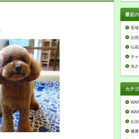
最近の
安堵
。
お供
仏花
チャ
虫さ
カテゴ
WA
WA
お泊
健康