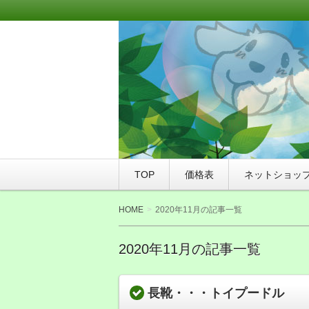
このサイトは、札幌市豊平区にあるト
WANPAKU（わんぱく）にご来店さ
WAN友ブログ（ご
つ店WANPAKU（
TOP
価格表
ネットショッ
HOME
2020年11月の記事一覧
2020年11月の記事一覧
長靴・・・トイプードル