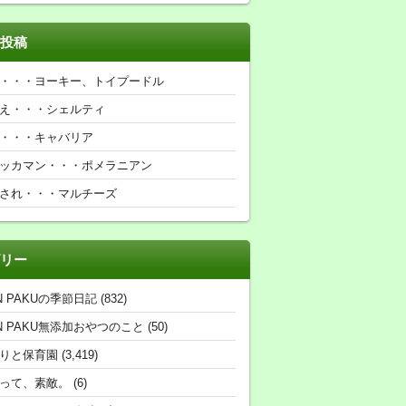
投稿
・・・ヨーキー、トイプードル
え・・・シェルティ
・・・キャバリア
ッカマン・・・ポメラニアン
され・・・マルチーズ
リー
N PAKUの季節日記
(832)
N PAKU無添加おやつのこと
(50)
りと保育園
(3,419)
って、素敵。
(6)