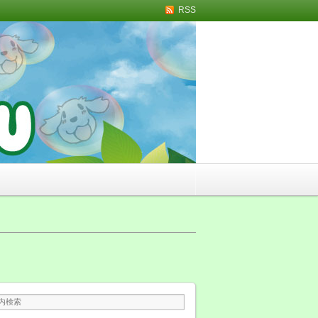
RSS
トリミング・無添加おや