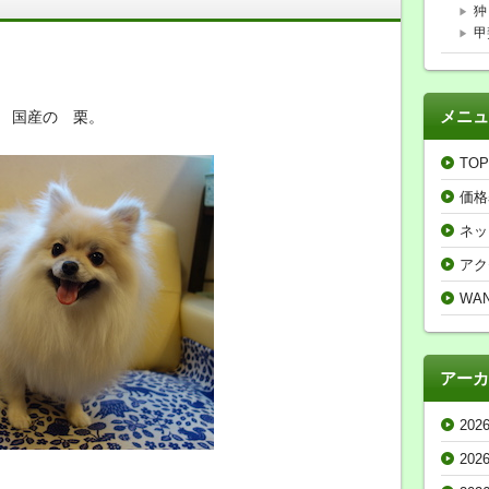
狆
甲
メニュ
 国産の 栗。
TOP
価格
ネッ
アク
WA
アーカ
202
202