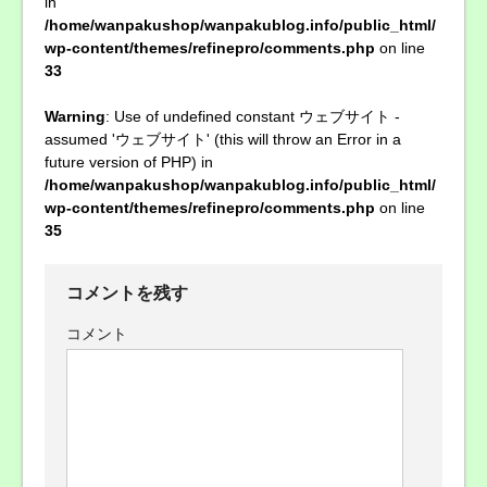
in
/home/wanpakushop/wanpakublog.info/public_html/
wp-content/themes/refinepro/comments.php
on line
33
Warning
: Use of undefined constant ウェブサイト -
assumed 'ウェブサイト' (this will throw an Error in a
future version of PHP) in
/home/wanpakushop/wanpakublog.info/public_html/
wp-content/themes/refinepro/comments.php
on line
35
コメントを残す
コメント