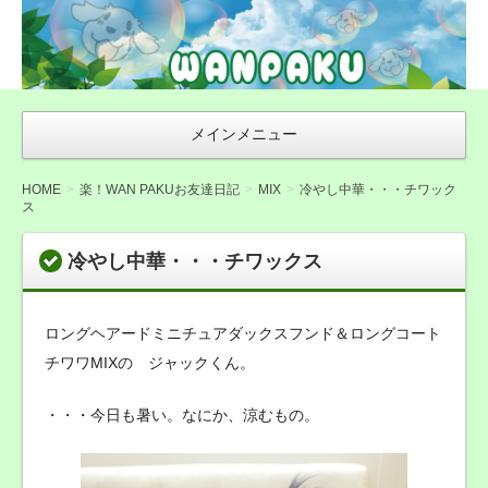
WAN友ブログ
（ご来店感謝ブ
ログ）〜札幌市
豊平区の犬トリ
メインメニュー
ミング・無添加
おやつ店
HOME
楽！WAN PAKUお友達日記
MIX
冷やし中華・・・チワック
ス
WANPAKU（わ
んぱく）
冷やし中華・・・チワックス
ロングヘアードミニチュアダックスフンド＆ロングコート
チワワMIXの ジャックくん。
・・・今日も暑い。なにか、涼むもの。