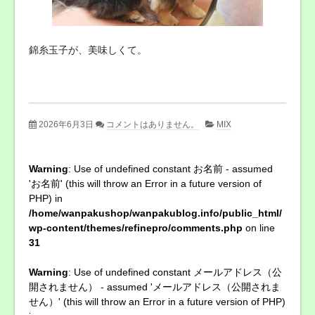
錦糸玉子が、美味しくて。
2026年6月3日
コメントはありません。
MIX
Warning
: Use of undefined constant お名前 - assumed
'お名前' (this will throw an Error in a future version of
PHP) in
/home/wanpakushop/wanpakublog.info/public_html/
wp-content/themes/refinepro/comments.php
on line
31
Warning
: Use of undefined constant メールアドレス（公
開されません） - assumed 'メールアドレス（公開されま
せん）' (this will throw an Error in a future version of PHP)