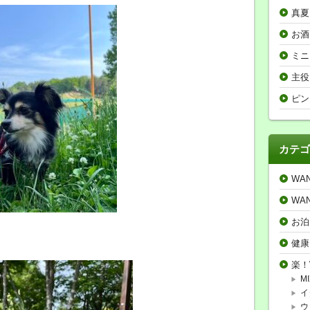
真夏
お酒
ミニ
主役
ピン
カテゴ
WA
WA
お泊
健康
楽！
MI
イ
ウ