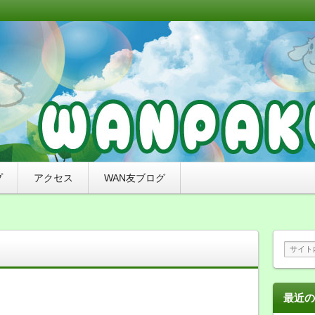
リミングと無添加おやつ、ナチュラルドッグフードのお店
れたわんちゃんをご紹介していくブログです。
来店感謝ブログ）〜札幌市豊平区の犬
わんぱく）
プ
アクセス
WAN友ブログ
最近の