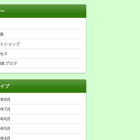
ー
表
トショップ
セス
N友ブログ
イブ
6年8月
6年7月
6年6月
6年5月
6年4月