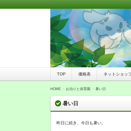
このサイトは、札幌市豊平区にあるト
WANPAKU（わんぱく）にご来店さ
WAN友ブログ（ご
つ店WANPAKU（
TOP
価格表
ネットショッ
HOME
お泊りと保育園
暑い日
暑い日
昨日に続き、今日も暑い。