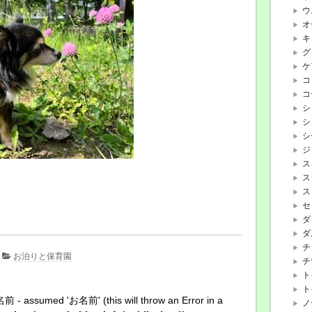
ウ
オ
キ
グ
ケ
コ
コ
シ
シ
シ
ジ
ス
ス
ス
セ
ダ
ダ
チ
お泊りと保育園
チ
ト
ト
名前 - assumed 'お名前' (this will throw an Error in a
ノ