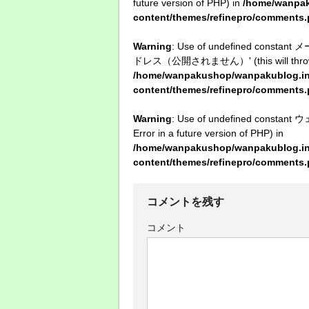
future version of PHP) in
/home/wanpak
content/themes/refinepro/comments
Warning
: Use of undefined con
ドレス（公開されません）' (this will throw an E
/home/wanpakushop/wanpakublog.inf
content/themes/refinepro/comments
Warning
: Use of undefined constan
Error in a future version of PHP) in
/home/wanpakushop/wanpakublog.inf
content/themes/refinepro/comments
コメントを残す
コメント