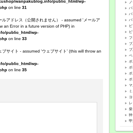
ushop/wanpakublog.info/public_html/wp-
ノ
.php
on line
31
パ
パ
stant メールアドレス（公開されません） - assumed 'メールア
パ
ビ
rror in a future version of PHP) in
ビ
o/public_html/wp-
フ
.php
on line
33
ブ
ブ
t ウェブサイト - assumed 'ウェブサイト' (this will throw an
ペ
ボ
o/public_html/wp-
ボ
.php
on line
35
ポ
ポ
マ
ミ
ヨ
レ
柴
狆
甲