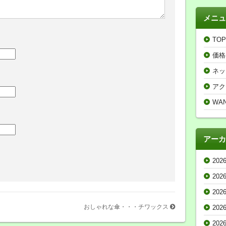
メニュ
TOP
価格
ネッ
アク
WA
アーカ
202
202
202
おしゃれな傘・・・チワックス
202
202